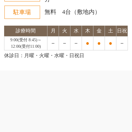
無料 4台（敷地内）
駐車場
診療時間
月
火
水
木
金
土
日祝
9:00
(受付 8:45)
～
－
－
－
●
●
●
－
12:00
(受付11:00)
休診日：月曜・火曜・水曜・日祝日